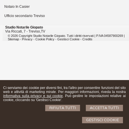
Notaio In Casier
Ufficio secondario Treviso
Studio Notarile Giopato
Via Riccati, 7 -
Treviso
,
TV
© 2026 Copyright Studio Notarile Giopato. Tutti i diritti riservati | P.IVA 04587900269 |
Sitemap
-
Privacy
-
Cookie Policy
-
Gestisci Cookie
-
Credits
Ci serviamo dei cookie per diversi fini, tra l'altro per consentire funzioni del sito
web e attività di marketing mirate. Per maggiori informazioni, riveda la nostra
informativa sulla privacy e sui cookie
. Può gestire le impostazioni relative ai
cookie, cliccando su 'Gestisci Cookie'.
RIFIUTA TUTTI
ACCETTA TUTTI
GESTISCI COOKIE